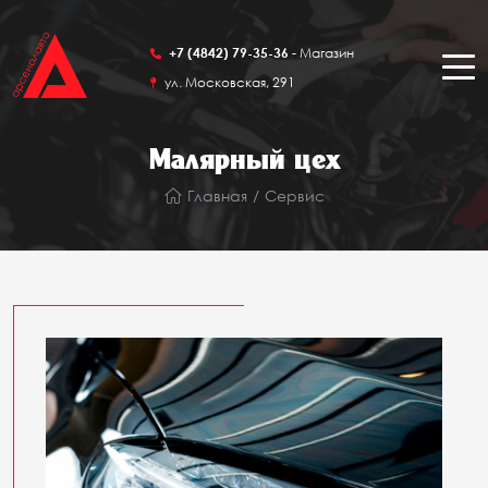
-06-01
- Автосервис
+7 (4842) 79-35-36
- Магазин
+7 (960) 5
ая, 295а
ул. Московская, 291
ул. Москов
Малярный цех
Главная
Сервис