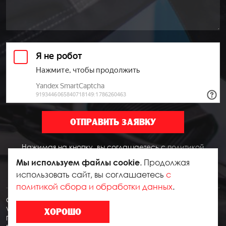
ОТПРАВИТЬ ЗАЯВКУ
Нажимая на кнопку, вы соглашаетесь с
политикой
конфиденциальности
и
пользовательским соглашением
. Продолжая
Мы используем файлы cookie
использовать сайт, вы соглашаетесь
с
политикой сбора и обработки данных
.
Copyright © 2020 - 2026. Арсенал Авто. Разработка и продвижение -
Vegas Studio
ХОРОШО
Политика конфиденциальности